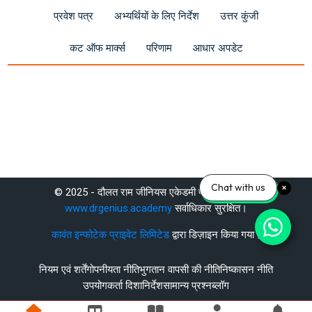
प्रवेश पत्र
अभ्यर्थियों के लिए निर्देश
उत्तर कुंजी
कट ऑफ मार्क्स
परिणाम
आधार अपडेट
पिछ्ला सुधार: सोमवार, 5 मई 2025, 9:57 AM
Chat with us
© 2025 - दौलत राम जीनियस एकेडमी प्राइवेट लिमिटेड
पिछला
www.drgenius.academy
सर्वाधिकार सुरक्षित।
Unsubscribe
कावंत इन्फोटेक प्राइवेट लिमिटेड
द्वारा डिज़ाइन किया गया।
गला
नियम एवं शर्तें
गोपनीयता नीति
भुगतान वापसी की नीति
निष्कासन नीति
Complete RAS Foundation Course Online - DrGenius Academy
उपयोगकर्ता दिशानिर्देश
सामान्य प्रश्न
ब्लॉग