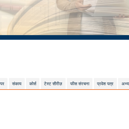
ेपर
संकाय
कोर्स
टेस्ट सीरीज़
फीस संरचना
प्रवेश पत्र
अभ्यर