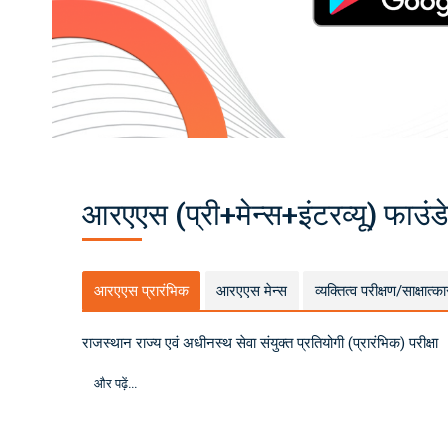
F
o
u
n
d
at
io
n
C
o
ur
s
e
O
nl
in
e
आरएएस (प्री+मेन्स+इंटरव्यू) फाउ
-
Dr
G
e
ni
u
s
आरएएस प्रारंभिक
आरएएस मेन्स
व्यक्तित्व परीक्षण/साक्षात्का
A
c
a
d
राजस्थान राज्य एवं अधीनस्थ सेवा संयुक्त प्रतियोगी (प्रारंभिक) परीक्षा
e
m
y
और पढ़ें...