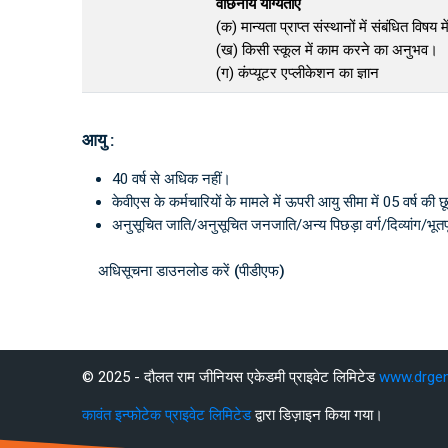
वांछनीय योग्यताएं
(क) मान्यता प्राप्त संस्थानों में संबंधित विषय
(ख) किसी स्कूल में काम करने का अनुभव।
(ग) कंप्यूटर एप्लीकेशन का ज्ञान
आयु :
40 वर्ष से अधिक नहीं।
केवीएस के कर्मचारियों के मामले में ऊपरी आयु सीमा में 05 वर्ष की 
अनुसूचित जाति/अनुसूचित जनजाति/अन्य पिछड़ा वर्ग/दिव्यांग/भूतप
अधिसूचना डाउनलोड करें (पीडीएफ)
पिछ्ला सुधार: शनिवार, 18 अक्तूबर 2025, 1:00 PM
छला
अगला
© 2025 - दौलत राम जीनियस एकेडमी प्राइवेट लिमिटेड
www.drge
Rajasthan SI 2025: Exam Date | Jobs Notification, Syllabus
KVS Recruitment 2025 Notification for TGT | DrGenius Academy
कावंत इन्फोटेक प्राइवेट लिमिटेड
द्वारा डिज़ाइन किया गया।