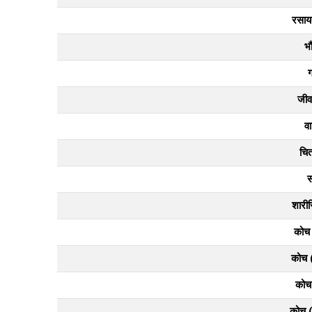
रसायन
भ
जीव 
वा
चि
स
शारीर
कोच 
कोच 
कोच
कोच 