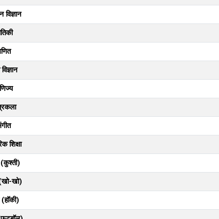
 विज्ञान
ौतिकी
गणित
विज्ञान
णिज्य
त्रकला
ंगीत
िक शिक्षा
(कुश्ती)
(खो-खो)
 (हॉकी)
(फुटबॉल)