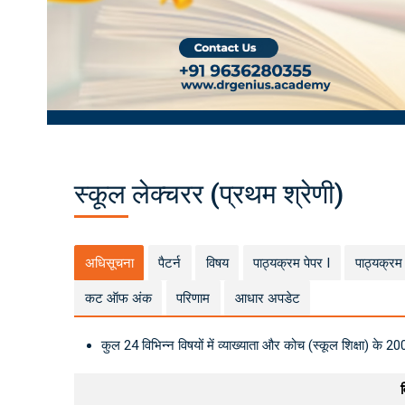
e
T
e
a
c
h
er
D
et
ai
ls
–
S
yll
a
b
u
स्कूल लेक्चरर (प्रथम श्रेणी)
s,
D
at
e
s
&
Pr
अधिसूचना
पैटर्न
विषय
पाठ्यक्रम पेपर I
पाठ्यक्रम 
e
p
ar
कट ऑफ अंक
परिणाम
आधार अपडेट
at
io
n
कुल 24 विभिन्न विषयों में व्याख्याता और कोच (स्कूल शिक्षा) के 20