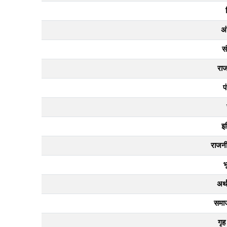
अं
सं
राज
प
इ
राजनीत
भ
अर्थ
समाज
गृह