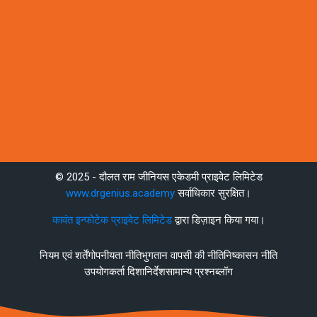
पिछ्ला सुधार: मंगलवार, 21 जुलाई 2026, 6:03 PM
© 2025 - दौलत राम जीनियस एकेडमी प्राइवेट लिमिटेड
Scroll to top
www.drgenius.academy
सर्वाधिकार सुरक्षित।
कावंत इन्फोटेक प्राइवेट लिमिटेड
द्वारा डिज़ाइन किया गया।
नियम एवं शर्तें
गोपनीयता नीति
भुगतान वापसी की नीति
निष्कासन नीति
उपयोगकर्ता दिशानिर्देश
सामान्य प्रश्न
ब्लॉग