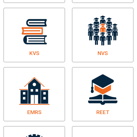
KVS
NVS
EMRS
REET