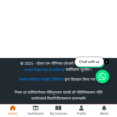
Chat with us
© 2025 - दौलत राम जीनियस एकेडमी प्राइवेट लिमिटेड
www.drgenius.academy
सर्वाधिकार सुरक्षित।
कावंत इन्फोटेक प्राइवेट लिमिटेड
द्वारा डिज़ाइन किया गया।
नियम एवं शर्तें
गोपनीयता नीति
भुगतान वापसी की नीति
निष्कासन नीति
उपयोगकर्ता दिशानिर्देश
सामान्य प्रश्न
ब्लॉग
Home
Dashboard
My Courses
Profile
Alerts