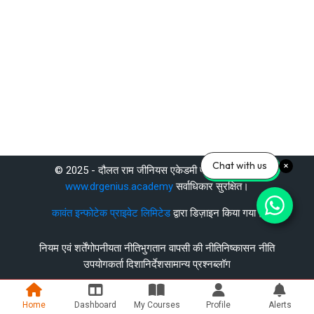
Chat with us
© 2025 - दौलत राम जीनियस एकेडमी प्राइवेट लिमिटेड
www.drgenius.academy
सर्वाधिकार सुरक्षित।
कावंत इन्फोटेक प्राइवेट लिमिटेड
द्वारा डिज़ाइन किया गया।
नियम एवं शर्तें
गोपनीयता नीति
भुगतान वापसी की नीति
निष्कासन नीति
उपयोगकर्ता दिशानिर्देश
सामान्य प्रश्न
ब्लॉग
Home
Dashboard
My Courses
Profile
Alerts