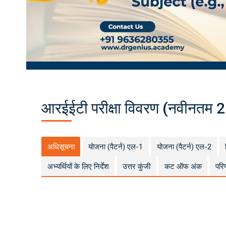
0
2
5:
C
o
m
pr
e
h
e
n
si
v
e
Pr
e
p
आरईईटी परीक्षा विवरण (नवीनतम 
ar
at
io
n
Ti
p
s
अधिसूचना
योजना (पैटर्न) एल-1
योजना (पैटर्न) एल-2
a
n
d
अभ्यर्थियों के लिए निर्देश
उत्तर कुंजी
कट ऑफ अंक
परि
R
e
s
o
ur
c
e
s